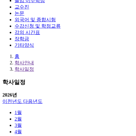
졸업 이수학점
교수진
논문
외국어 및 종합시험
수강신청 및 학점교류
강의 시간표
장학금
기타양식
홈
학사안내
학사일정
학사일정
2026
년
이전년도
다음년도
1월
2월
3월
4월