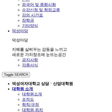
외국어 및 종합시험
수강신청 및 학점교류
강의 시간표
장학금
기타양식
덕성마당
덕성마당
지혜를 살찌우는 감동을 느끼고
새로운 가치창조에 눈뜨는공간
공지사항
각종서식
Toggle SEARCH
덕성여자대학교 상담ㆍ산업대학원
대학원 소개
대학원소개
조직도
학칙/규정
대학원 위치