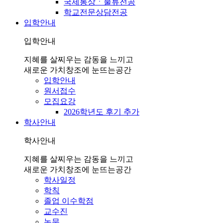
국제통상ㆍ물류전공
학교전문상담전공
입학안내
입학안내
지혜를 살찌우는 감동을 느끼고
새로운 가치창조에 눈뜨는공간
입학안내
원서접수
모집요강
2026학년도 후기 추가
학사안내
학사안내
지혜를 살찌우는 감동을 느끼고
새로운 가치창조에 눈뜨는공간
학사일정
학칙
졸업 이수학점
교수진
논문