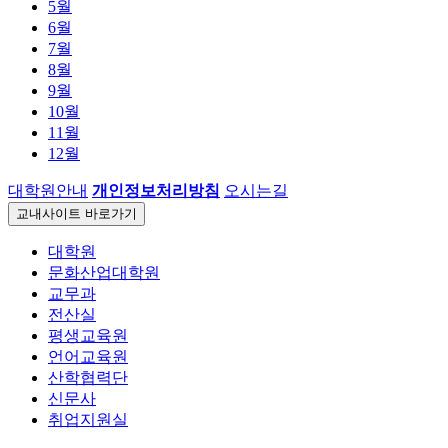
5월
6월
7월
8월
9월
10월
11월
12월
대학원안내
개인정보처리방침
오시는길
교내사이트
바로가기
대학원
문화산업대학원
교무과
전산실
평생교육원
언어교육원
산학협력단
신문사
취업지원실