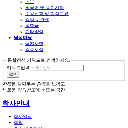
논문
외국어 및 종합시험
수강신청 및 학점교류
강의 시간표
장학금
기타양식
덕성마당
공지사항
각종서식
통합검색 키워드로 검색하세요.
키워드입력
검색
지혜
를 살찌우는
감동
을 느끼고
새로운
가치창조
에 눈뜨는 공간
학사안내
학사일정
학칙